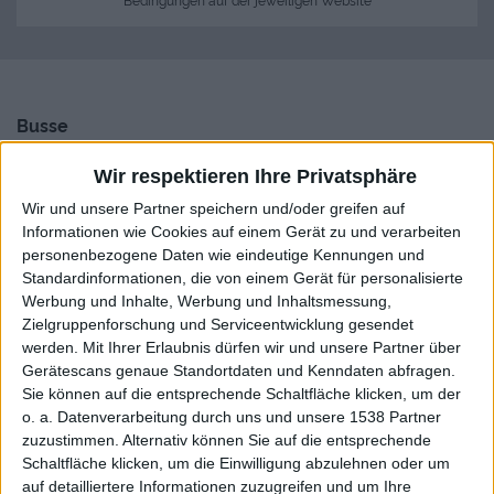
Busse
Den Flughafen mit dem Bus verlassen
Wir respektieren Ihre Privatsphäre
Standort der Bushaltestelle am Flughafen Faro
Wir und unsere Partner speichern und/oder greifen auf
Informationen wie Cookies auf einem Gerät zu und verarbeiten
Mit dem Bus zum Flughafen kommen
personenbezogene Daten wie eindeutige Kennungen und
Faro Bus Zentralstation – "póximo" Busterminal
Standardinformationen, die von einem Gerät für personalisierte
Werbung und Inhalte, Werbung und Inhaltsmessung,
Busroute und Reisedistanz vom Flughafen Faro bis
Zielgruppenforschung und Serviceentwicklung gesendet
zur Stadt
werden.
Mit Ihrer Erlaubnis dürfen wir und unsere Partner über
Zeitplan und Ticketpreise
Gerätescans genaue Standortdaten und Kenndaten abfragen.
Sie können auf die entsprechende Schaltfläche klicken, um der
Alternativen zum öffentlichem Bus
o. a. Datenverarbeitung durch uns und unsere 1538 Partner
zuzustimmen. Alternativ können Sie auf die entsprechende
Schaltfläche klicken, um die Einwilligung abzulehnen oder um
auf detailliertere Informationen zuzugreifen und um Ihre