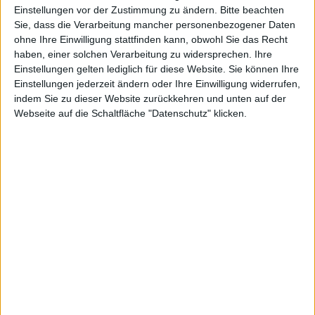
Den Flughafen mit dem Bus
Einstellungen vor der Zustimmung zu ändern.
Bitte beachten
verlassen
Sie, dass die Verarbeitung mancher personenbezogener Daten
ohne Ihre Einwilligung stattfinden kann, obwohl Sie das Recht
Die öffentliche Busverbindung mit dem Flughafen Faro
haben, einer solchen Verarbeitung zu widersprechen. Ihre
Einstellungen gelten lediglich für diese Website. Sie können Ihre
wird von der Firma
Próximo
betrieben, die
Linie 16
, auch
Einstellungen jederzeit ändern oder Ihre Einwilligung widerrufen,
bekannt als The Pink Lane, welche die Verbindung
indem Sie zu dieser Website zurückkehren und unten auf der
zwischen der Busstation in der Innenstadt Faros und den
Webseite auf die Schaltfläche "Datenschutz" klicken.
Strand Faros (Ilha de Faro) sicherstellt, hin und zurück,
durch den Flughafen Faro führend.
Außerhalb des Terminals, nach dem Verlassen des
Ankunftsbereiches, folgen Sie den Wegweisern zur
Bushaltestelle. Es ist ein kurzer Weg da die Haltestelle
quasi vor dem Terminal ist, neben dem Taxistand.
Unabhängig von Ihrem Endziel werden Sie immer den
Bus Linie 16 zur Endstation Faro Stadtzentrum nehmen
müssen. Von hier aus, betreibt der
EVA Bus
verschiedene Verbindungen zu Zielen der Algarve und
dem Rest des Landes.