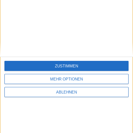
Eingang zur zentralen Busstation im Zentrum Faros neben dem
Hotel EVA
ZUSTIMMEN
MEHR OPTIONEN
ABLEHNEN
Lage:
Terminal Rodoviário de Faro
Avenida da República 5